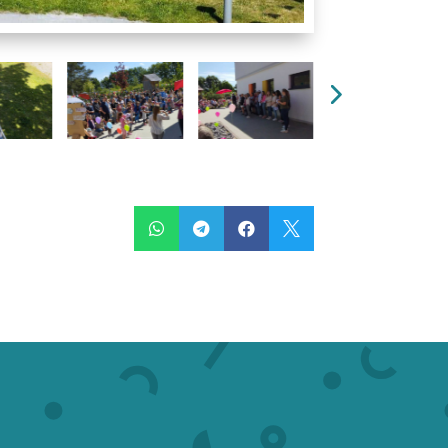



