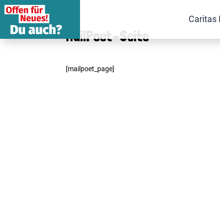
Caritas 
MailPoet-Seite
[mailpoet_page]